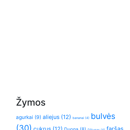
Žymos
bulvės
aliejus
(12)
agurkai
(9)
bananai
(4)
(30)
faršas
cukrus
(12)
Duona
(8)
Džiugas
(4)