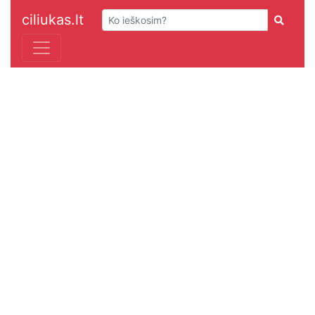
ciliukas.lt