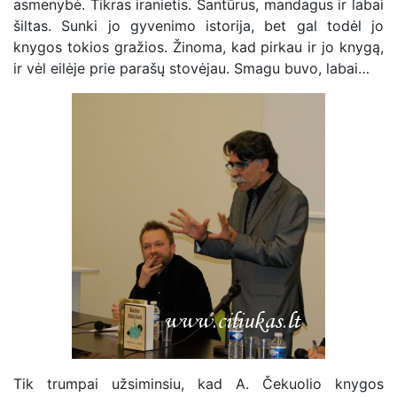
asmenybė. Tikras iranietis. Santūrus, mandagus ir labai
šiltas. Sunki jo gyvenimo istorija, bet gal todėl jo
knygos tokios gražios. Žinoma, kad pirkau ir jo knygą,
ir vėl eilėje prie parašų stovėjau. Smagu buvo, labai…
Tik trumpai užsiminsiu, kad A. Čekuolio knygos