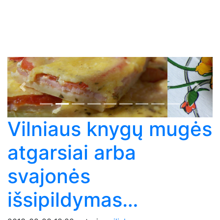
Previous
Next
Vilniaus knygų mugės
atgarsiai arba
svajonės
išsipildymas…