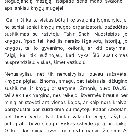
sloguojančią mažąją) išsipildė sena mano svajonė –
apsilankiau knygų mugėje!
Gal ir šį kartą viskas būtų likę svajonių lygmenyje, jei
ne seniai seniai knygų mugės organizatorių pažadėtas
susitikimas su rašytoju Tahir Shah. Nuostabios jo
knygos. Ypač tai, kad jis nerašo išgalvotų istorijų, jo
knygos, tai jo gyvenimo, kelionių ar kiti patyrimai.
Taigi, kai tik sužinojau, kad vyks ŠIS susitikimas
nusprendžiau: viskas, šimet važiuoju!
Nenusivyliau, net tik nenusivyliau, buvau sužavėta.
Knygos pigiau, žinoma, smagu, bet labiausiai džiugino
susitikimai ir knygų pristatymai. Žmonių buvo DAUG,
tai šiek tiek vargino, nes reikėjo ištvermės brautis per
minią ar stovėti ant vienos kojos, ar kaip nors kreivai
perspaustai per susitikimą su rašytoju Kader Abdolah,
bet buvo verta. Net laukti valandą eilėje, rašytojo
autografo buvo smagu. Viskas skleidė gerą nuotaiką.
O kur dar minia gyvai pamatytų garsių žmonių: A.