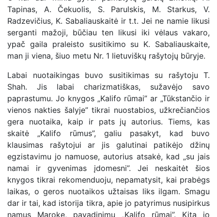
Tapinas, A. Čekuolis, S. Parulskis, M. Starkus, V.
Radzevičius, K. Sabaliauskaitė ir t.t. Jei ne namie likusi
serganti mažoji, būčiau ten likusi iki vėlaus vakaro,
ypač gaila praleisto susitikimo su K. Sabaliauskaite,
man ji viena, šiuo metu Nr. 1 lietuviškų rašytojų būryje.
Labai nuotaikingas buvo susitikimas su rašytoju T.
Shah. Jis labai charizmatiškas, sužavėjo savo
paprastumu. Jo knygos „Kalifo rūmai” ar „Tūkstančio ir
vienos nakties šalyje” tikrai nuostabios, užkrečiančios
gera nuotaika, kaip ir pats jų autorius. Tiems, kas
skaitė „Kalifo rūmus”, galiu pasakyt, kad buvo
klausimas rašytojui ar jis galutinai patikėjo džinų
egzistavimu jo namuose, autorius atsakė, kad „su jais
namai ir gyvenimas įdomesni”. Jei neskaitėt šios
knygos tikrai rekomenduoju, nepamatysit, kai prabėgs
laikas, o geros nuotaikos užtaisas liks ilgam. Smagu
dar ir tai, kad istorija tikra, apie jo patyrimus nusipirkus
namus Maroke, pavadinimu „Kalifo rūmai”. Kita jo