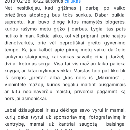
2013-02-28 18:22
autorius
ciliukas
Net nesitikėjau, kad grįžimas į darbą, po vaiko
priežiūros atostogų bus toks sunkus. Dabar puikiai
suprantu, kur buvo dingę kitos mamytės blogerės,
kurios rašymo metu grįžo į darbus. Lygiai tas pats
nutiko ir man. Reikia laiko, kol vėl pripranti prie naujos
dienotvarkės, prie vėl beprotiškai greito gyvenimo
tempo. Ką jau kalbėt apie pirmų metų vaikų darželio
lankymo staigmeną, kai vaikas savaitę eina į darželį,
dvi ar keturias serga. Visa tai vis mažiau laiko palieka
knygai, ar kitai mylimai veiklai. Maistas taip pat liko tik
iš serijos „greitai” arba „kas nors iš „Maximos” „.
Vienintelė mažoji, kurios negaliu maitint pusgaminais
ar kitu nepilnaverčiu maistu, priverčia pagamint ką
nors jai asmeniškai.
Labai džiaugiuosi ir esu dėkinga savo vyrui ir mamai,
kurių dėka (vyrui už sponsoriavimą, fotografavimą ir
kantrybę, mamai už kantriai saugotą baisingai