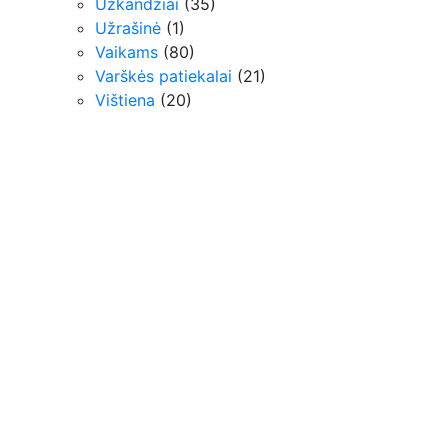
Užkandžiai
(35)
Užrašinė
(1)
Vaikams
(80)
Varškės patiekalai
(21)
Vištiena
(20)