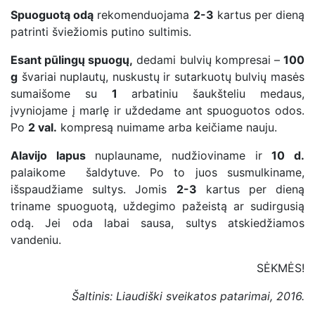
Spuoguotą odą
rekomenduojama
2-3
kartus per dieną
patrinti šviežiomis putino sultimis.
Esant pūlingų spuogų,
dedami bulvių kompresai –
100
g
švariai nuplautų, nuskustų ir sutarkuotų bulvių masės
sumaišome su
1
arbatiniu šaukšteliu medaus,
įvyniojame į marlę ir uždedame ant spuoguotos odos.
Po
2 val.
kompresą nuimame arba keičiame nauju.
Alavijo lapus
nuplauname, nudžioviname ir
10 d.
palaikome šaldytuve. Po to juos susmulkiname,
išspaudžiame sultys. Jomis
2-3
kartus per dieną
triname spuoguotą, uždegimo pažeistą ar sudirgusią
odą. Jei oda labai sausa, sultys atskiedžiamos
vandeniu.
SĖKMĖS!
Šaltinis: Liaudiški sveikatos patarimai, 2016.