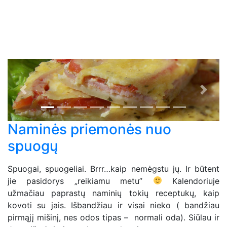
Previous
Next
Naminės priemonės nuo
spuogų
Spuogai, spuogeliai. Brrr…kaip nemėgstu jų. Ir būtent
jie pasidorys „reikiamu metu”
Kalendoriuje
užmačiau paprastų naminių tokių receptukų, kaip
kovoti su jais. Išbandžiau ir visai nieko ( bandžiau
pirmąjį mišinį, nes odos tipas – normali oda). Siūlau ir