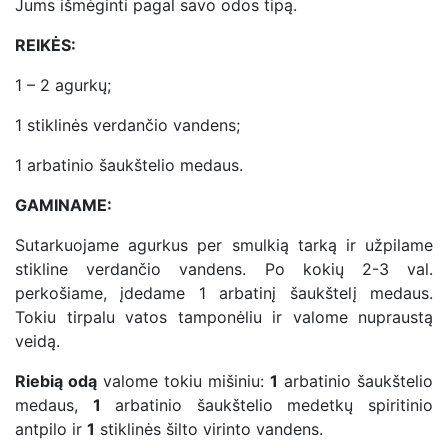
Jums išmėginti pagal savo odos tipą.
REIKĖS:
1 – 2 agurkų;
1 stiklinės verdančio vandens;
1 arbatinio šaukštelio medaus.
GAMINAME:
Sutarkuojame agurkus per smulkią tarką ir užpilame
stikline verdančio vandens. Po kokių 2-3 val.
perkošiame, įdedame 1 arbatinį šaukštelį medaus.
Tokiu tirpalu vatos tamponėliu ir valome nupraustą
veidą.
Riebią odą
valome tokiu mišiniu:
1
arbatinio šaukštelio
medaus,
1
arbatinio šaukštelio medetkų spiritinio
antpilo ir
1
stiklinės šilto virinto vandens.