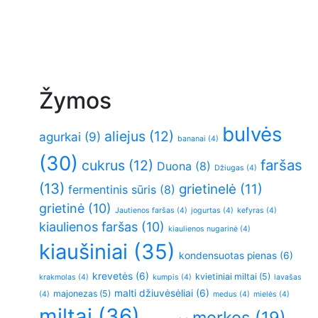
Žymos
bulvės
aliejus
(12)
agurkai
(9)
bananai
(4)
(30)
faršas
cukrus
(12)
Duona
(8)
Džiugas
(4)
(13)
grietinelė
(11)
fermentinis sūris
(8)
grietinė
(10)
Jautienos faršas
(4)
jogurtas
(4)
kefyras
(4)
kiaulienos faršas
(10)
kiaulienos nugarinė
(4)
kiaušiniai
(35)
kondensuotas pienas
(6)
krevetės
(6)
kvietiniai miltai
(5)
krakmolas
(4)
kumpis
(4)
lavašas
malti džiuvėsėliai
(6)
majonezas
(5)
(4)
medus
(4)
mielės
(4)
miltai
(36)
morkos
(19)