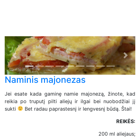
Previous
Next
Naminis majonezas
Jei esate kada gaminę namie majonezą, žinote, kad
reikia po truputį pilti aliejų ir ilgai bei nuobodžiai jį
sukti
Bet radau paprastesnį ir lengvesnį būdą. Štai!
REIKĖS:
200 ml aliejaus;