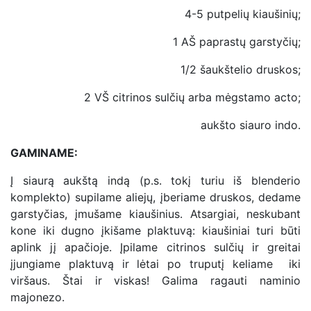
4-5 putpelių kiaušinių;
1 AŠ paprastų garstyčių;
1/2 šaukštelio druskos;
2 VŠ citrinos sulčių arba mėgstamo acto;
aukšto siauro indo.
GAMINAME:
Į siaurą aukštą indą (p.s. tokį turiu iš blenderio
komplekto) supilame aliejų, įberiame druskos, dedame
garstyčias, įmušame kiaušinius. Atsargiai, neskubant
kone iki dugno įkišame plaktuvą: kiaušiniai turi būti
aplink jį apačioje. Įpilame citrinos sulčių ir greitai
įjungiame plaktuvą ir lėtai po truputį keliame iki
viršaus. Štai ir viskas! Galima ragauti naminio
majonezo.