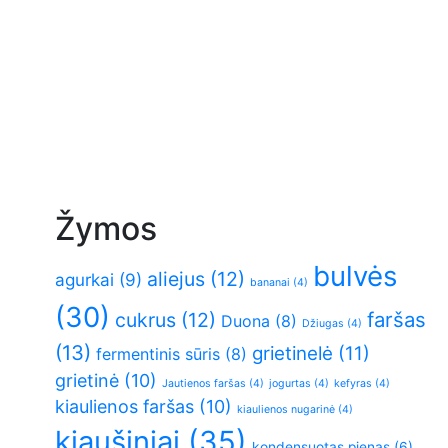
Žymos
bulvės
aliejus
(12)
agurkai
(9)
bananai
(4)
(30)
faršas
cukrus
(12)
Duona
(8)
Džiugas
(4)
(13)
grietinelė
(11)
fermentinis sūris
(8)
grietinė
(10)
Jautienos faršas
(4)
jogurtas
(4)
kefyras
(4)
kiaulienos faršas
(10)
kiaulienos nugarinė
(4)
kiaušiniai
(35)
kondensuotas pienas
(6)