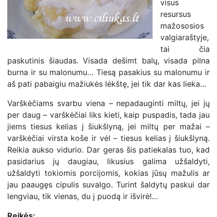
visus
resursus
mažososios
valgiaraštyje,
tai čia
paskutinis šiaudas. Visada dešimt balų, visada pilna
burna ir su malonumu… Tiesą pasakius su malonumu ir
aš pati pabaigiu mažiukės lėkštę, jei tik dar kas lieka…
Varškėčiams svarbu viena – nepadauginti miltų, jei jų
per daug – varškėčiai liks kieti, kaip puspadis, tada jau
jiems tiesus kelias į šiukšlyną, jei miltų per mažai –
varškėčiai virsta koše ir vėl – tiesus kelias į šiukšlyną.
Reikia aukso vidurio. Dar geras šis patiekalas tuo, kad
pasidarius jų daugiau, likusius galima užšaldyti,
užšaldyti tokiomis porcijomis, kokias jūsų mažulis ar
jau paaugęs cipulis suvalgo. Turint šaldytų paskui dar
lengviau, tik vienas, du į puodą ir išvirė!…
Reikės: