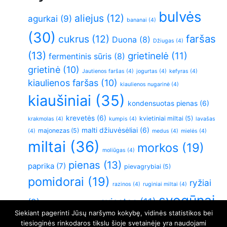
bulvės
aliejus
(12)
agurkai
(9)
bananai
(4)
(30)
faršas
cukrus
(12)
Duona
(8)
Džiugas
(4)
(13)
grietinelė
(11)
fermentinis sūris
(8)
grietinė
(10)
Jautienos faršas
(4)
jogurtas
(4)
kefyras
(4)
kiaulienos faršas
(10)
kiaulienos nugarinė
(4)
kiaušiniai
(35)
kondensuotas pienas
(6)
krevetės
(6)
kvietiniai miltai
(5)
krakmolas
(4)
kumpis
(4)
lavašas
malti džiuvėsėliai
(6)
majonezas
(5)
(4)
medus
(4)
mielės
(4)
miltai
(36)
morkos
(19)
moliūgas
(4)
pienas
(13)
paprika
(7)
pievagrybiai
(5)
pomidorai
(19)
ryžiai
razinos
(4)
ruginiai miltai
(4)
svogūnai
sviestas
(11)
(9)
sluoksniuota tešla
(4)
Siekiant pagerinti Jūsų naršymo kokybę, vidinės statistikos bei
(26)
Varškė
(21)
vištiena
(6)
virtos bulvės
(5)
tiesioginės rinkodaros tikslu šioje svetainėje yra naudojami