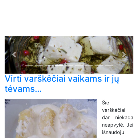
Previous
Next
Virti varškėčiai vaikams ir jų
tėvams…
Šie
varškėčiai
dar niekada
neapvylė. Jei
išnaudoju