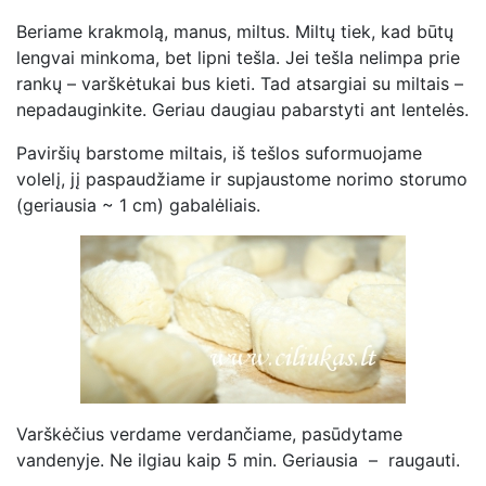
Beriame krakmolą, manus, miltus. Miltų tiek, kad būtų
lengvai minkoma, bet lipni tešla. Jei tešla nelimpa prie
rankų – varškėtukai bus kieti. Tad atsargiai su miltais –
nepadauginkite. Geriau daugiau pabarstyti ant lentelės.
Paviršių barstome miltais, iš tešlos suformuojame
volelį, jį paspaudžiame ir supjaustome norimo storumo
(geriausia ~ 1 cm) gabalėliais.
Varškėčius verdame verdančiame, pasūdytame
vandenyje. Ne ilgiau kaip 5 min. Geriausia – raugauti.