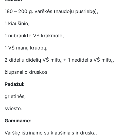
180 – 200 g. varškės (naudoju pusriebę),
1 kiaušinio,
1 nubraukto VŠ krakmolo,
1 VŠ manų kruopų,
2 dideliu didelių VŠ miltų + 1 nedidelis VŠ miltų,
žiupsnelio druskos.
Padažui:
grietinės,
sviesto.
Gaminame:
Varškę ištriname su kiaušiniais ir druska.