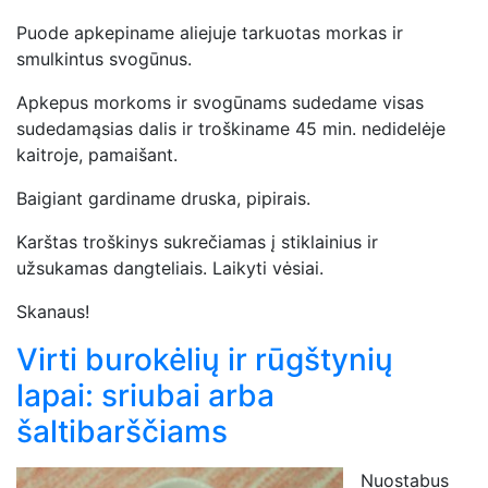
Puode apkepiname aliejuje tarkuotas morkas ir
smulkintus svogūnus.
Apkepus morkoms ir svogūnams sudedame visas
sudedamąsias dalis ir troškiname 45 min. nedidelėje
kaitroje, pamaišant.
Baigiant gardiname druska, pipirais.
Karštas troškinys sukrečiamas į stiklainius ir
užsukamas dangteliais. Laikyti vėsiai.
Skanaus!
Virti burokėlių ir rūgštynių
lapai: sriubai arba
šaltibarščiams
Nuostabus