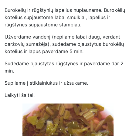
Burokelių ir rūgštynių lapelius nuplauname. Burokėlių
kotelius supjaustome labai smulkiai, lapelius ir
rūgštynes supjaustome stambiau.
Užverdame vandenį (nepilame labai daug, verdant
daržovių sumažėja), sudedame pjaustytus burokėlių
kotelius ir lapus paverdame 5 min.
Sudedame pjaustytas rūgštynes ir paverdame dar 2
min.
Supilame į stiklainiukus ir užsukame.
Laikyti šaltai.