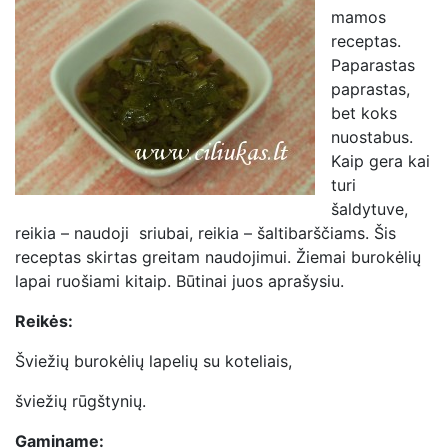
mamos
receptas.
Paparastas
paprastas,
bet koks
nuostabus.
Kaip gera kai
turi
šaldytuve,
reikia – naudoji sriubai, reikia – šaltibarščiams. Šis
receptas skirtas greitam naudojimui. Žiemai burokėlių
lapai ruošiami kitaip. Būtinai juos aprašysiu.
Reikės:
Šviežių burokėlių lapelių su koteliais,
šviežių rūgštynių.
Gaminame: