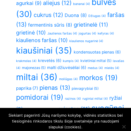
bulvės
aliejus
(12)
agurkai
(9)
bananai
(4)
(30)
faršas
cukrus
(12)
Duona
(8)
Džiugas
(4)
(13)
grietinelė
(11)
fermentinis sūris
(8)
grietinė
(10)
Jautienos faršas
(4)
jogurtas
(4)
kefyras
(4)
kiaulienos faršas
(10)
kiaulienos nugarinė
(4)
kiaušiniai
(35)
kondensuotas pienas
(6)
krevetės
(6)
kvietiniai miltai
(5)
krakmolas
(4)
kumpis
(4)
lavašas
malti džiuvėsėliai
(6)
majonezas
(5)
(4)
medus
(4)
mielės
(4)
miltai
(36)
morkos
(19)
moliūgas
(4)
pienas
(13)
paprika
(7)
pievagrybiai
(5)
pomidorai
(19)
ryžiai
razinos
(4)
ruginiai miltai
(4)
svogūnai
sviestas
(11)
(9)
sluoksniuota tešla
(4)
Siekiant pagerinti Jūsų naršymo kokybę, vidinės statistikos bei
(26)
Varškė
(21)
vištiena
(6)
virtos bulvės
(5)
tiesioginės rinkodaros tikslu šioje svetainėje yra naudojami
slapukai (cookies).
vištienos krūtinėlė
(11)
česnakai
(5)