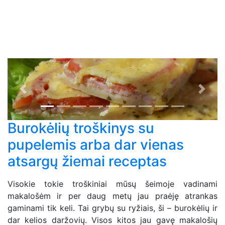
Previous
Next
Burokėlių troškinys su
pupelemis arba dar vienas
atsargų žiemai receptas
Visokie tokie troškiniai mūsų šeimoje vadinami
makalošėm ir per daug metų jau praėję atrankas
gaminami tik keli. Tai grybų su ryžiais, ši – burokėlių ir
dar kelios daržovių. Visos kitos jau gavę makalošių