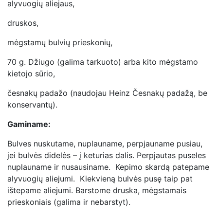
alyvuogių aliejaus,
druskos,
mėgstamų bulvių prieskonių,
70 g. Džiugo (galima tarkuoto) arba kito mėgstamo
kietojo sūrio,
česnakų padažo (naudojau Heinz Česnakų padažą, be
konservantų).
Gaminame:
Bulves nuskutame, nuplauname, perpjauname pusiau,
jei bulvės didelės – į keturias dalis. Perpjautas puseles
nuplauname ir nusausiname. Kepimo skardą patepame
alyvuogių aliejumi. Kiekvieną bulvės pusę taip pat
ištepame aliejumi. Barstome druska, mėgstamais
prieskoniais (galima ir nebarstyt).