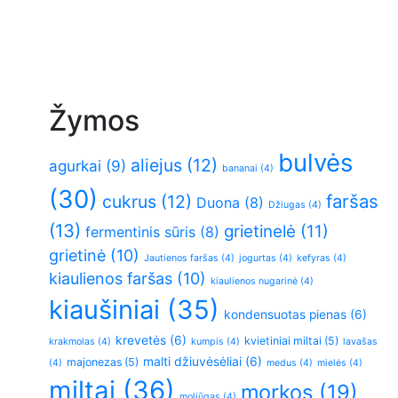
Žymos
bulvės
aliejus
(12)
agurkai
(9)
bananai
(4)
(30)
faršas
cukrus
(12)
Duona
(8)
Džiugas
(4)
(13)
grietinelė
(11)
fermentinis sūris
(8)
grietinė
(10)
Jautienos faršas
(4)
jogurtas
(4)
kefyras
(4)
kiaulienos faršas
(10)
kiaulienos nugarinė
(4)
kiaušiniai
(35)
kondensuotas pienas
(6)
krevetės
(6)
kvietiniai miltai
(5)
krakmolas
(4)
kumpis
(4)
lavašas
malti džiuvėsėliai
(6)
majonezas
(5)
(4)
medus
(4)
mielės
(4)
miltai
(36)
morkos
(19)
moliūgas
(4)