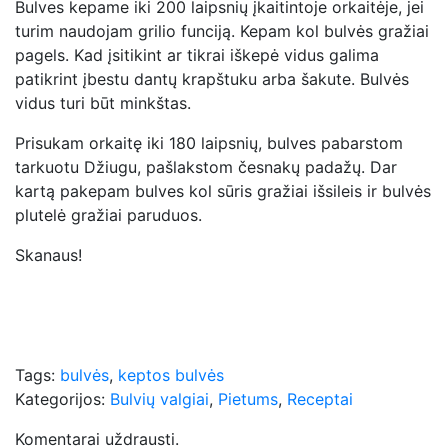
Bulves kepame iki 200 laipsnių įkaitintoje orkaitėje, jei
turim naudojam grilio funciją. Kepam kol bulvės gražiai
pagels. Kad įsitikint ar tikrai iškepė vidus galima
patikrint įbestu dantų krapštuku arba šakute. Bulvės
vidus turi būt minkštas.
Prisukam orkaitę iki 180 laipsnių, bulves pabarstom
tarkuotu Džiugu, pašlakstom česnakų padažų. Dar
kartą pakepam bulves kol sūris gražiai išsileis ir bulvės
plutelė gražiai paruduos.
Skanaus!
Tags:
bulvės
,
keptos bulvės
Kategorijos:
Bulvių valgiai
,
Pietums
,
Receptai
Komentarai uždrausti.