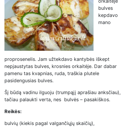
orkaitėje
bulves
kepdavo
mano
proprosenelis. Jam užtekdavo kantybės iškept
nepjaustytas bulves, krosnies orkaitėje. Dar dabar
pamenu tas kvapnias, ruda, traškia plutele
pasidengusias bulves.
Šį būdą vadinu ilguoju (trumpąjį aprašiau anksčiau),
tačiau palaukti verta, nes bulvės – pasakiškos.
Reikės:
bulvių (kiekis pagal valgančiųjų skaičių),