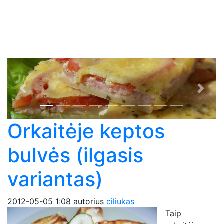
Previous
Next
Orkaitėje keptos
bulvės (ilgasis
variantas)
2012-05-05 1:08
autorius
ciliukas
Taip